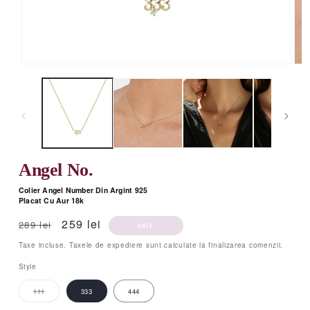
Deschide
Des
continutul
cont
media
med
1
2
intr-
intr-
o
o
fereastra
fere
modala
mod
Angel No.
Colier Angel Number Din Argint 925
Placat Cu Aur 18k
Pret
Pret
259 lei
289 lei
SALE
obisnuit
redus
Taxe incluse.
Taxele de expediere
sunt calculate la finalizarea comenzii.
Style
111
333
444
Varianta
are
stocul