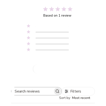
5
Based on 1 review
5
1
4
0
3
0
2
0
1
0
Write A Review
Filters
Search
Sort by
:
Most recent
reviews