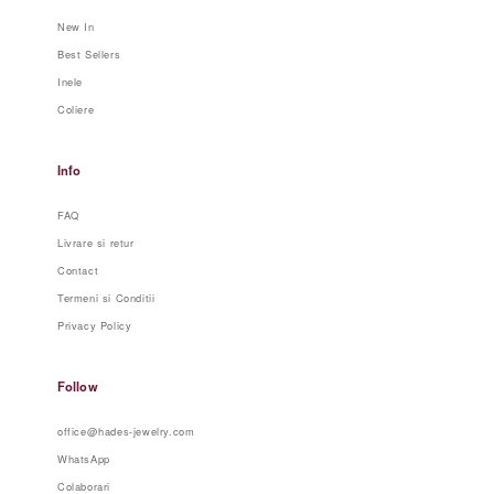
New In
Best Sellers
Inele
Coliere
Info
FAQ
Livrare si retur
Contact
Termeni si Conditii
Privacy Policy
Follow
office@hades-jewelry.com
WhatsApp
Colaborari