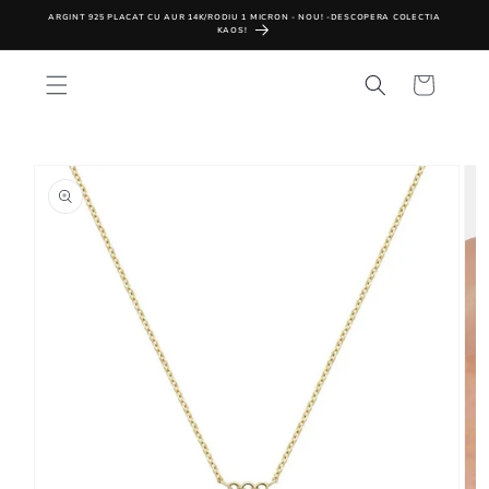
SALT LA
ARGINT 925 PLACAT CU AUR 14K/RODIU 1 MICRON - NOU! -DESCOPERA COLECTIA
CONTINUT
KAOS!
Cos
SALT LA
INFORMATIILE
DESPRE
PRODUS