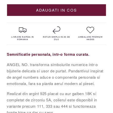
epuizat
sau
este
indisponibila
ADAUGATI IN COS
LIVRARE RAPIDA IN
RETUR SIMPLU IN 30 DE
AMBALARE PREMIUM
ROMANIA
ZILE
HADES
Semnificatie personala, intr-o forma curata.
ANGEL NO. transforma simbolurile numerice intr-o
bijuterie delicata si usor de purtat. Pandantivul inspirat
de angel numbers aduce o componenta personala si
emotionala, fara sa piarda aerul modern al piesei.
Realizat din argint 925 placat cu aur galben 18K si
completat de zirconiu 5A, colierul este disponibil in
variante precum 111, 333 sau 444 si functioneaza
foarte bine ca dar cu sens.