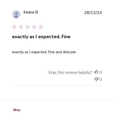
Publis
Ileana B.
28/12/24
date
Verified Buyer
exactly as I expected. Fine
exactly as I expected. Fine and delicate
Was this review helpful?
0
0
Shop