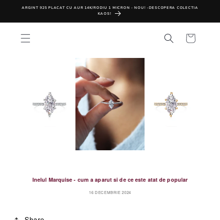
SALT LA
ARGINT 925 PLACAT CU AUR 14K/RODIU 1 MICRON - NOU! -DESCOPERA COLECTIA
CONTINUT
KAOS!
Cos
Inelul Marquise - cum a aparut si de ce este atat de popular
16 DECEMBRIE 2024
Share