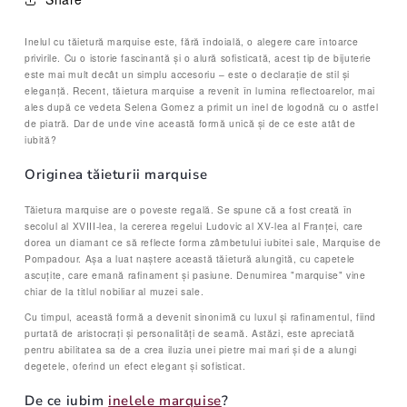
Inelul cu tăietură marquise este, fără îndoială, o alegere care întoarce
privirile. Cu o istorie fascinantă și o alură sofisticată, acest tip de bijuterie
este mai mult decât un simplu accesoriu – este o declarație de stil și
eleganță. Recent, tăietura marquise a revenit în lumina reflectoarelor, mai
ales după ce vedeta Selena Gomez a primit un inel de logodnă cu o astfel
de piatră. Dar de unde vine această formă unică și de ce este atât de
iubită?
Originea tăieturii marquise
Tăietura marquise are o poveste regală. Se spune că a fost creată în
secolul al XVIII-lea, la cererea regelui Ludovic al XV-lea al Franței, care
dorea un diamant ce să reflecte forma zâmbetului iubitei sale, Marquise de
Pompadour. Așa a luat naștere această tăietură alungită, cu capetele
ascuțite, care emană rafinament și pasiune. Denumirea "marquise" vine
chiar de la titlul nobiliar al muzei sale.
Cu timpul, această formă a devenit sinonimă cu luxul și rafinamentul, fiind
purtată de aristocrați și personalități de seamă. Astăzi, este apreciată
pentru abilitatea sa de a crea iluzia unei pietre mai mari și de a alungi
degetele, oferind un efect elegant și sofisticat.
De ce iubim
inelele marquise
?