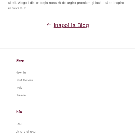
și stil. Alege-l din colecția noastră de argint premium și lasă-l să te inspire
în fiecare zi.
Inapoi la Blog
Shop
New In
Best Sellers
Inele
Coliere
Info
FAQ
Livrare si retur