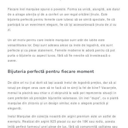
Fiecare inel marquise spune o poveste. Forma sa unică, alungită, are darul
de a atrage atenția și de a conferi un aer regal oricărei ținute. Este
bijuteria perfectă pentru femeile care iubesc să se simtă speciale, fie că
participă la un eveniment elegant, fie că își accesorizează ținuta de zi cu
zi.
Un alt motiv pentru care inelele marquise sunt atât de iubite este
versatilitatea lor. Deși sunt adesea alese ca inele de logodnă, ele sunt
perfecte și ca piese statement. Femeile moderne le adoră pentru că pot
purta o bijuterie cu aspect luxos, fără să fie nevoite să investească o
avere.
Bijuteria perfectă pentru fiecare moment
De câte ori nu ți-ai dorit să lași acasă inelul de logodnă prețios, dar să ai
totuși pe deget ceva care să te facă să te simți la fel de bine? Vacanțele,
mersul la piscină sau chiar o zi obișnuită la sală pot reprezenta situații în
care preferăm să protejăm bijuteriile valoroase. Un inel "dupe", cu o piatră
marquise din zirconiu și un design similar, este o alegere practică și
elegantă.
Inelul Marquise din colecția noastră din argint premium este un astfel de
exemplu. Realizat din argint 925 placat cu aur de 18K sau rodiu, acesta
imită perfect farmecul unei piese de lux, fără să compromită calitatea sau