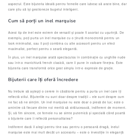
aspectul. Este bijuteria ideală pentru femeile care iubesc să arate bine, dar
care știu să își gestioneze bugetul inteligent.
Cum să porți un inel marquise
Acest tip de inel este extrem de versatil și poate fi asortat cu ușurință. De
exemplu, poți purta un inel marquise cu o ținută monocromă pentru un
look minimalist, sau îl poți combina cu alte accesorii pentru un efect
maximalist, perfect pentru o seară elegantă.
În plus, un inel marquise arată spectaculos în combinație cu unghiile nude
sau într-o manichiură french clasică, care îi pune în valoare finețea. Este
bijuteria care transformă orice gest simplu într-o expresie de grație.
Bijuterii care îți oferă încredere
Nu trebuie să aștepți o cerere în căsătorie pentru a purta un inel care îți
reflectă stilul. Bijuteriile nu sunt doar despre tradiții – ele sunt despre cum
ne fac să ne simțim. Un inel marquise nu este doar o piesă de lux; este o
amintire că fiecare dintre noi merită să strălucească, indiferent de moment.
Și, să fim sincere, ce femeie nu se simte puternică și specială când poartă
o bijuterie care îi reflectă personalitatea?
Indiferent dacă îl alegi pentru tine sau pentru o persoană dragă, inelul
marquise este mai mult decât un accesoriu – este o investiție în eleganță