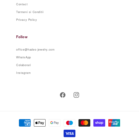
Contact
Termeni si Conditii
Privacy Policy
Follow
office@hades-jewelry.com
WhatsApp
Colaborari
Instagram
Facebook
Instagram
Metode
de
plata